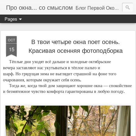
Про окна... со смыслом
Блог Первой Оконной Компании. Про окна и оконные технологии.
Pages
В твои четыре окна поет осень.
OCT
15
Красивая осенняя фотоподборка
Тёплые дни уходят всё дальше и холодные октябрьские
вечера заставляют нас укутываться в тёплое пальто и
шарф
.
Но грядущая зима не выглядит страшной на фоне того
очарования, которым окружает себя осень
.
Тогда же, когда твой дом защищают хорошие окна — спокойствие
и безмятежное чувство комфорта гарантированы в любую погоду
.